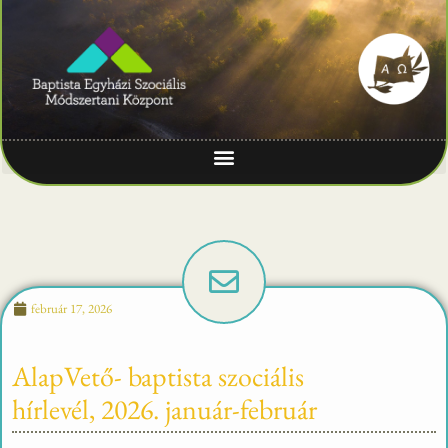
február 17, 2026
AlapVető- baptista szociális
hírlevél, 2026. január-február